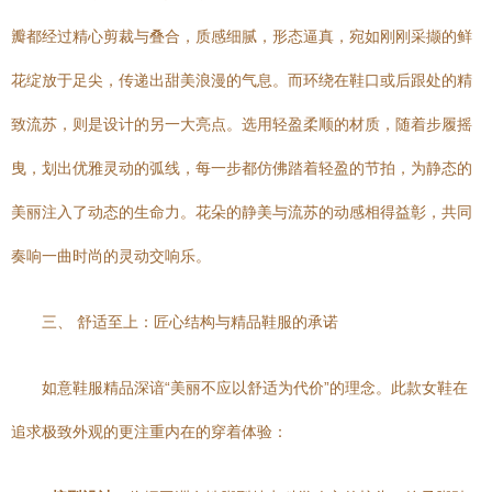
瓣都经过精心剪裁与叠合，质感细腻，形态逼真，宛如刚刚采撷的鲜
花绽放于足尖，传递出甜美浪漫的气息。而环绕在鞋口或后跟处的精
致流苏，则是设计的另一大亮点。选用轻盈柔顺的材质，随着步履摇
曳，划出优雅灵动的弧线，每一步都仿佛踏着轻盈的节拍，为静态的
美丽注入了动态的生命力。花朵的静美与流苏的动感相得益彰，共同
奏响一曲时尚的灵动交响乐。
三、 舒适至上：匠心结构与精品鞋服的承诺
如意鞋服精品深谙“美丽不应以舒适为代价”的理念。此款女鞋在
追求极致外观的更注重内在的穿着体验：