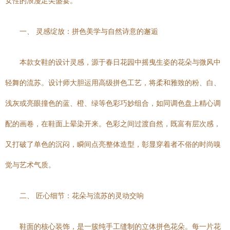
女性的浪漫足尖盛宴。
一、 灵感绽放：拼色美学与自然诗意的邂逅
本款女鞋的设计灵感，源于春日花园中摇曳生姿的花朵与微风中
轻舞的流苏。设计师大胆运用高级拼色工艺，将柔和雅致的粉、白、
浅灰或亮眼撞色的蓝、橙、绿等色彩巧妙组合，如同调色盘上精心调
配的画卷，在鞋面上晕染开来。色彩之间过渡自然，既富有层次感，
又打破了单色的沉闷，瞬间点亮整体造型，彰显穿着者不俗的时尚嗅
觉与艺术气质。
二、 匠心细节：花朵与流苏的灵动交响
鞋面的核心装饰，是一簇纯手工缝制的立体拼色花朵。每一片花