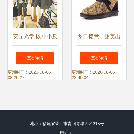
安元光学 以小小反
冬日暖意，甜美出
光膜撬动亿元市
行 粉色中筒蝴蝶结
查看详情
查看详情
场，照亮鞋服行业
雪地靴穿搭指南
更新时间：2026-08-06
更新时间：2026-08-06
09:28:27
22:40:04
新蓝海
地址：福建省晋江市青阳青华西区215号
电话：-