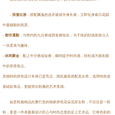
-
浪漫出游
：搭配飘逸的连衣裙或半身长裙，立即化身春日花园
中最靓丽的风景。
-
都市通勤
：与简约的九分裤或西装裤组合，为干练的职场装扮注入
一丝柔美与趣味。
-
休闲聚会
：配上牛仔裤或短裤，瞬间提升时尚感，轻松成为朋友眼
中的穿搭焦点。
其独特的拼色设计本身已是亮点，因此服装搭配宜从简，选用纯色或
基础款单品，更能突出鞋履的艺术美感。
如意鞋服精品此番打造的独家拼色花朵流苏女鞋，不仅仅是一双
鞋，更是一件承载着设计匠心与时尚态度的足上艺术品。它将色彩的