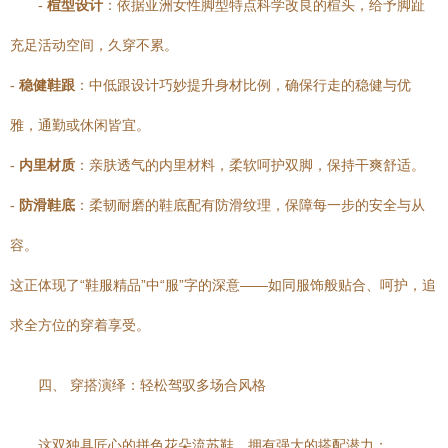
-
楦型设计
：依据亚洲女性脚型特点科学改良的楦头，给予脚趾
充足活动空间，久穿不累。
-
稳健鞋跟
：中低跟设计巧妙提升身材比例，确保行走的稳健与优
雅，通勤或休闲皆宜。
-
内里材质
：亲肤透气的内里材料，柔软呵护双脚，保持干爽舒适。
-
防滑鞋底
：柔韧耐磨的鞋底配有防滑纹理，保障每一步的安全与从
容。
这正体现了“鞋服精品”中“服”字的深意——如同服饰般贴合、呵护，追
求全方位的穿着享受。
四、 穿搭演绎：轻松驾驭多场合风格
这双独具匠心的拼色花朵流苏鞋，拥有强大的搭配潜力：