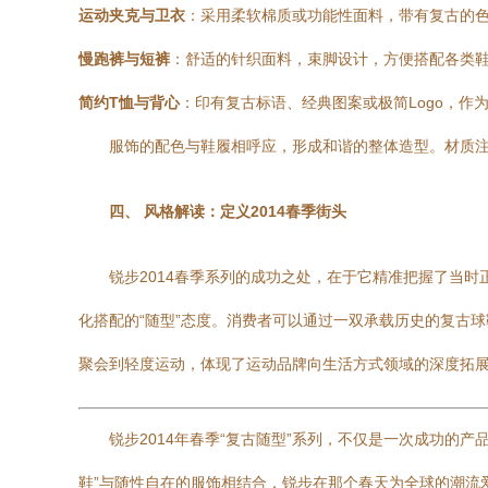
运动夹克与卫衣
：采用柔软棉质或功能性面料，带有复古的色块拼
慢跑裤与短裤
：舒适的针织面料，束脚设计，方便搭配各类
简约T恤与背心
：印有复古标语、经典图案或极简Logo，作
服饰的配色与鞋履相呼应，形成和谐的整体造型。材质
四、 风格解读：定义2014春季街头
锐步2014春季系列的成功之处，在于它精准把握了当时
化搭配的“随型”态度。消费者可以通过一双承载历史的复古
聚会到轻度运动，体现了运动品牌向生活方式领域的深度拓
锐步2014年春季“复古随型”系列，不仅是一次成功
鞋”与随性自在的服饰相结合，锐步在那个春天为全球的潮流