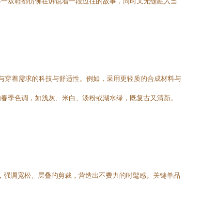
每一双鞋都仿佛在诉说着一段过往的故事，同时又无缝融入当
美与穿着需求的科技与舒适性。例如，采用更轻质的合成材料与
的春季色调，如浅灰、米白、淡粉或湖水绿，既复古又清新。
感，强调宽松、层叠的剪裁，营造出不费力的时髦感。关键单品