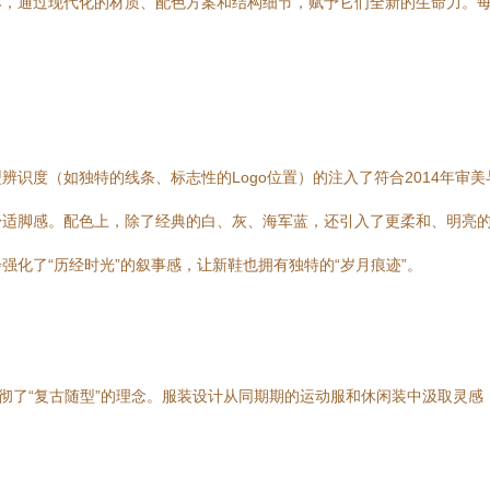
本，通过现代化的材质、配色方案和结构细节，赋予它们全新的生命力。
辨识度（如独特的线条、标志性的Logo位置）的注入了符合2014年审
舒适脚感。配色上，除了经典的白、灰、海军蓝，还引入了更柔和、明亮
化了“历经时光”的叙事感，让新鞋也拥有独特的“岁月痕迹”。
贯彻了“复古随型”的理念。服装设计从同期期的运动服和休闲装中汲取灵