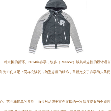
种永恒的循环。2014年春季，锐步（Reebok）以其标志性的设计
 Past），并为它们搭配上同样充满复古随型态度的服饰，重新定义了春季街头风
地捕捉了系列的核心。它并非简单的复刻，而是对品牌丰富档案库的一次深度挖掘与