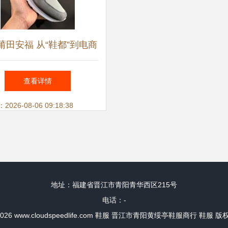
莆田安福 从“鞋都”到电商
风云
查看详情
26-08-06 09:18:38
地址：福建省晋江市青阳青华西区215号
电话：-
2026
www.cloudspeedlife.com
鞋服
晋江市青阳黄绥亭鞋服商行
鞋服
版