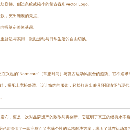
接、侧边条纹或缩小的复古锐步Vector Logo。
鞋款，突出鞋履的亮点。
为内搭奠定整体基调。
注重舒适与实用，鼓励运动与日常生活的自由切换。
正在兴起的“Normcore”（常态时尚）与复古运动风混合的趋势。它不
球鞋，搭配上宽松舒适、设计简约的服饰，轻松打造出兼具怀旧情怀与现
展。
的产品发布，更是一次对品牌遗产的致敬与再创新。它证明了真正的经典永不
爱好者提供了一套完整而又充满个性的风格解决方案，巩固了其在运动复