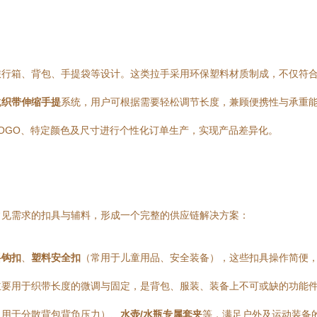
旅行箱、背包、手提袋等设计。这类拉手采用环保塑料材质制成，不仅符
成
织带伸缩手提
系统，用户可根据需要轻松调节长度，兼顾便携性与承重
OGO、特定颜色及尺寸进行个性化订单生产，实现产品差异化。
常见需求的扣具与辅料，形成一个完整的供应链解决方案：
料钩扣
、
塑料安全扣
（常用于儿童用品、安全装备），这些扣具操作简便
主要用于织带长度的微调与固定，是背包、服装、装备上不可或缺的功能
（用于分散背包背负压力）、
水壶/水瓶专属套夹
等，满足户外及运动装备