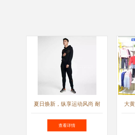
夏日焕新，纵享运动风尚 耐
大黄
克鞋服全场低至6.8折，夏季
潮
查看详情