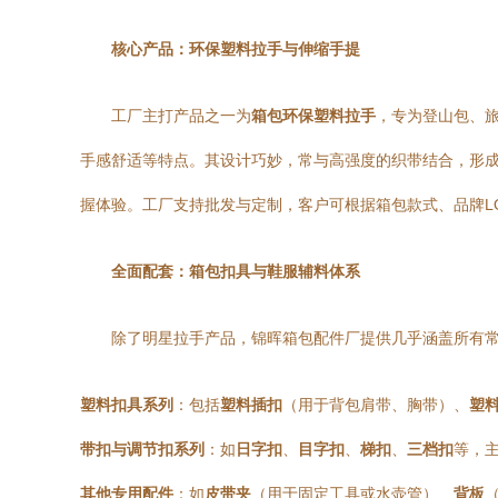
核心产品：环保塑料拉手与伸缩手提
工厂主打产品之一为
箱包环保塑料拉手
，专为登山包、
手感舒适等特点。其设计巧妙，常与高强度的织带结合，形
握体验。工厂支持批发与定制，客户可根据箱包款式、品牌L
全面配套：箱包扣具与鞋服辅料体系
除了明星拉手产品，锦晖箱包配件厂提供几乎涵盖所有
塑料扣具系列
：包括
塑料插扣
（用于背包肩带、胸带）、
塑
带扣与调节扣系列
：如
日字扣
、
目字扣
、
梯扣
、
三档扣
等，
其他专用配件
：如
皮带夹
（用于固定工具或水壶管）、
背板