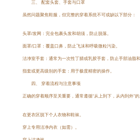
三、 配套头套、手套与口罩
虽然问题聚焦鞋服，但完整的穿着系统不可或缺以下部分：
头罩/发网：完全包裹头发和胡须，防止脱落。
面罩/口罩：覆盖口鼻，防止飞沫和呼吸微粒污染。
洁净室手套：通常为一次性丁腈或乳胶手套，防止手部油脂
指套或更高级别的手套：用于极度精密的操作。
四、 穿着流程与注意事项
正确的穿着顺序至关重要，通常遵循“从上到下，从内到外”
在更衣区脱下个人衣物和鞋袜。
穿上专用洁净内衣（如需）。
穿上洁净袜。