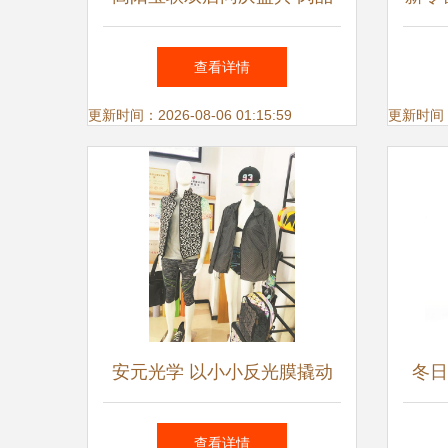
鞋服玩具多重钜惠，小丑蜀黍
挑战
查看详情
邀您共享欢乐购物季
更新时间：2026-08-06 01:15:59
更新时间：20
安元光学 以小小反光膜撬动
冬日
亿元市场，照亮鞋服行业新蓝
筒
查看详情