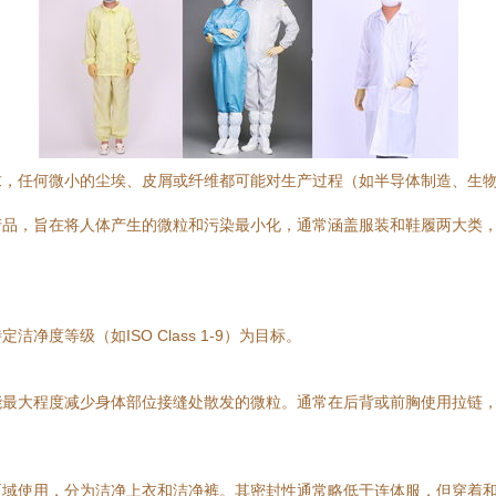
求，任何微小的尘埃、皮屑或纤维都可能对生产过程（如半导体制造、生
产品，旨在将人体产生的微粒和污染最小化，通常涵盖服装和鞋履两大类
度等级（如ISO Class 1-9）为目标。
能最大程度减少身体部位接缝处散发的微粒。通常在后背或前胸使用拉链
区域使用，分为洁净上衣和洁净裤。其密封性通常略低于连体服，但穿着