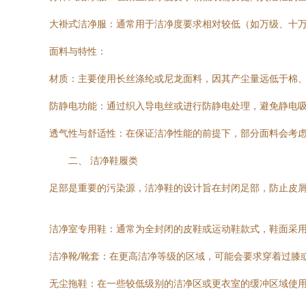
大褂式洁净服：通常用于洁净度要求相对较低（如万级、十
面料与特性：
材质：主要使用长丝涤纶或尼龙面料，因其产尘量远低于棉
防静电功能：通过织入导电丝或进行防静电处理，避免静电
透气性与舒适性：在保证洁净性能的前提下，部分面料会考
二、 洁净鞋履类
足部是重要的污染源，洁净鞋的设计旨在封闭足部，防止皮
洁净室专用鞋：通常为全封闭的皮鞋或运动鞋款式，鞋面采
洁净靴/靴套：在更高洁净等级的区域，可能会要求穿着过膝
无尘拖鞋：在一些较低级别的洁净区或更衣室的缓冲区域使