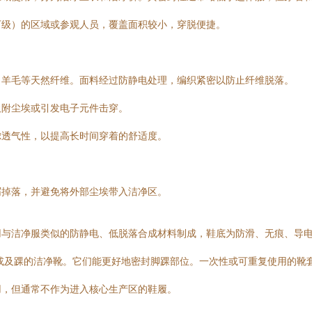
万级）的区域或参观人员，覆盖面积较小，穿脱便捷。
、羊毛等天然纤维。面料经过防静电处理，编织紧密以防止纤维脱落。
吸附尘埃或引发电子元件击穿。
虑透气性，以提高长时间穿着的舒适度。
屑掉落，并避免将外部尘埃带入洁净区。
用与洁净服类似的防静电、低脱落合成材料制成，鞋底为防滑、无痕、导
或及踝的洁净靴。它们能更好地密封脚踝部位。一次性或可重复使用的靴
用，但通常不作为进入核心生产区的鞋履。