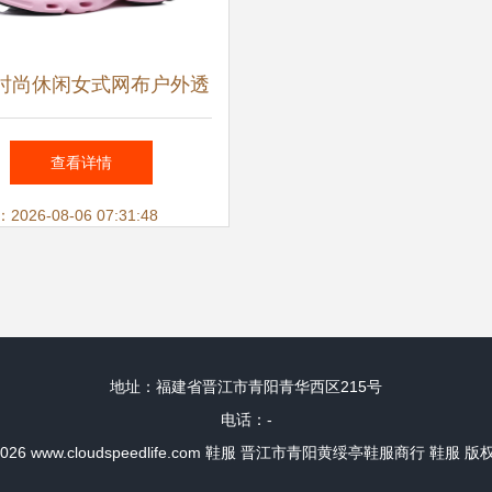
时尚休闲女式网布户外透
闲鞋 浅灰37码，轻盈舒
查看详情
适的时尚之选
26-08-06 07:31:48
地址：福建省晋江市青阳青华西区215号
电话：-
2026
www.cloudspeedlife.com
鞋服
晋江市青阳黄绥亭鞋服商行
鞋服
版