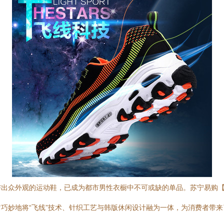
众外观的运动鞋，已成为都市男性衣橱中不可或缺的单品。苏宁易购【乐动
巧妙地将“飞线”技术、针织工艺与韩版休闲设计融为一体，为消费者带