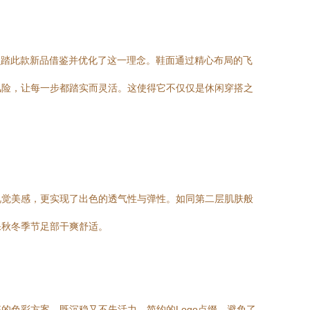
。贝踏此款新品借鉴并优化了这一理念。鞋面通过精心布局的飞
风险，让每一步都踏实而灵活。这使得它不仅仅是休闲穿搭之
视觉美感，更实现了出色的透气性与弹性。如同第二层肌肤般
保秋冬季节足部干爽舒适。
色彩方案，既沉稳又不失活力。简约的Logo点缀，避免了