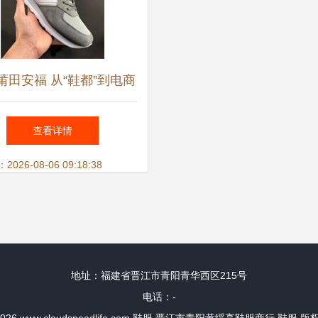
莆田安福 从“鞋都”到电商
风云
查看详情
26-08-06 09:18:38
地址：福建省晋江市青阳青华西区215号
电话：-