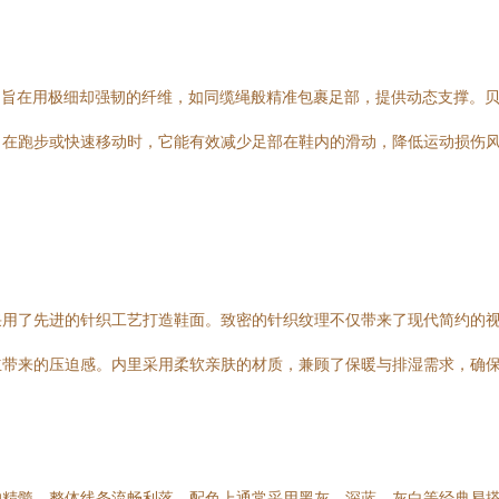
项创新，旨在用极细却强韧的纤维，如同缆绳般精准包裹足部，提供动态支撑
。在跑步或快速移动时，它能有效减少足部在鞋内的滑动，降低运动损伤
采用了先进的针织工艺打造鞋面。致密的针织纹理不仅带来了现代简约的
立带来的压迫感。内里采用柔软亲肤的材质，兼顾了保暖与排湿需求，确
精髓。整体线条流畅利落，配色上通常采用黑灰、深蓝、灰白等经典易搭的