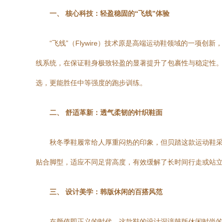
一、 核心科技：轻盈稳固的“飞线”体验
“飞线”（Flywire）技术原是高端运动鞋领域的一
线系统，在保证鞋身极致轻盈的显著提升了包裹性与稳定性
选，更能胜任中等强度的跑步训练。
二、 舒适革新：透气柔韧的针织鞋面
秋冬季鞋履常给人厚重闷热的印象，但贝踏这款运动鞋
贴合脚型，适应不同足背高度，有效缓解了长时间行走或站
三、 设计美学：韩版休闲的百搭风范
在颜值即正义的时代，这款鞋的设计深谙韩版休闲时尚的